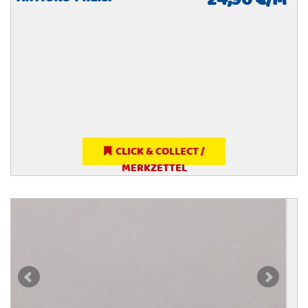
24,90 €/M²
CLICK & COLLECT /
MERKZETTEL