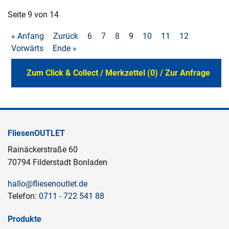
Seite 9 von 14
« Anfang
Zurück
6
7
8
9
10
11
12
Vorwärts
Ende »
Zum Click & Collect / Merkzettel (0) / Zur Anfrage
FliesenOUTLET
Rainäckerstraße 60
70794 Filderstadt Bonladen
hallo@fliesenoutlet.de
Telefon:
0711 - 722 541 88
Produkte