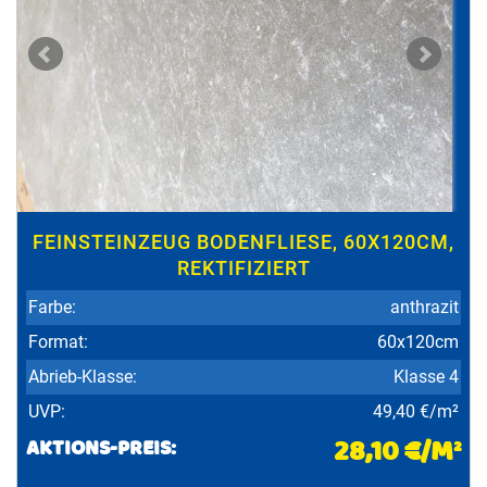
FEINSTEINZEUG BODENFLIESE, 60X120CM,
REKTIFIZIERT
Farbe:
anthrazit
Format:
60x120cm
Abrieb-Klasse:
Klasse 4
UVP:
49,40 €/m²
28,10 €/M²
AKTIONS-PREIS: