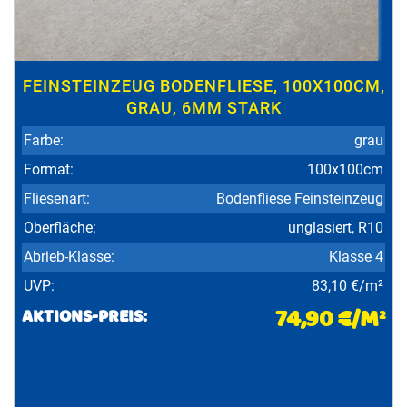
FEINSTEINZEUG BODENFLIESE, 100X100CM,
GRAU, 6MM STARK
Farbe:
grau
Format:
100x100cm
Fliesenart:
Bodenfliese Feinsteinzeug
Oberfläche:
unglasiert, R10
Abrieb-Klasse:
Klasse 4
UVP:
83,10 €/m²
74,90 €/M²
AKTIONS-PREIS: