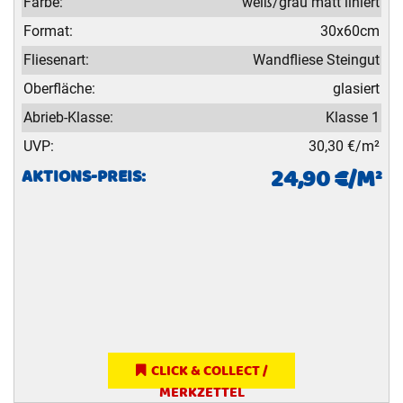
Farbe:
weiß/grau matt liniert
Format:
30x60cm
Fliesenart:
Wandfliese Steingut
Oberfläche:
glasiert
Abrieb-Klasse:
Klasse 1
UVP:
30,30 €/m²
24,90 €/M²
AKTIONS-PREIS:
CLICK & COLLECT /
MERKZETTEL