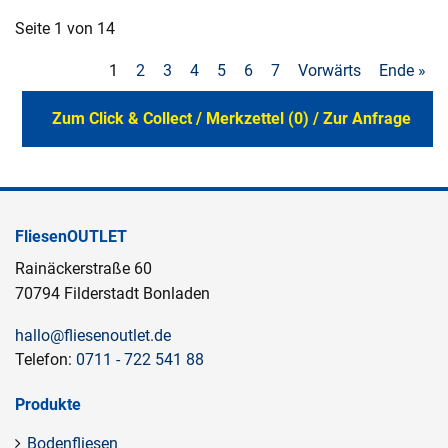
Seite 1 von 14
1
2
3
4
5
6
7
Vorwärts
Ende »
Zum Click & Collect / Merkzettel (0) / Zur Anfrage
FliesenOUTLET
Rainäckerstraße 60
70794 Filderstadt Bonladen
hallo@fliesenoutlet.de
Telefon:
0711 - 722 541 88
Produkte
Bodenfliesen