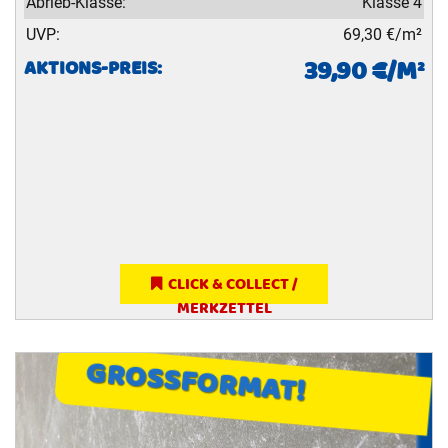
Abrieb-Klasse:
Klasse 4
UVP:
69,30 €/m²
39,90 €/M²
AKTIONS-PREIS:
CLICK & COLLECT /
MERKZETTEL
GROSSFORMAT!