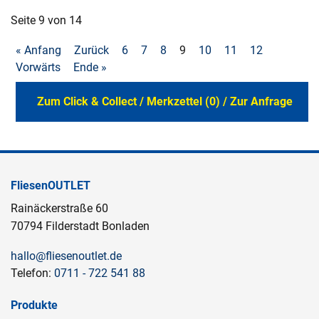
Seite 9 von 14
« Anfang
Zurück
6
7
8
9
10
11
12
Vorwärts
Ende »
Zum Click & Collect / Merkzettel (0) / Zur Anfrage
FliesenOUTLET
Rainäckerstraße 60
70794 Filderstadt Bonladen
hallo@fliesenoutlet.de
Telefon:
0711 - 722 541 88
Produkte