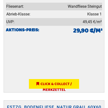
Fliesenart:
Wandfliese Steingut
Abrieb-Klasse:
Klasse 1
UVP:
49,45 €/m²
29,90 €/M²
AKTIONS-PREIS:
CLICK & COLLECT /
MERKZETTEL
FSTZG. BODENFLIESE, NATUR GRAU, 60X60